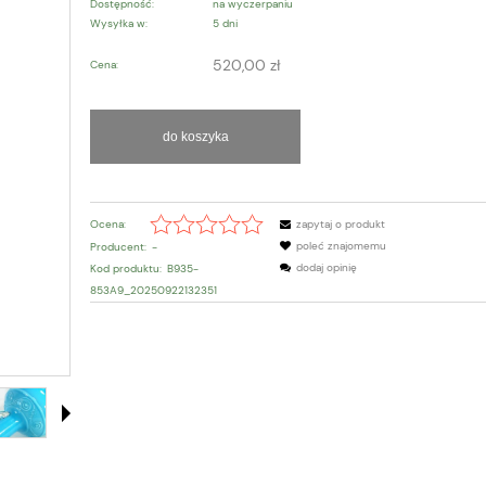
Dostępność:
na wyczerpaniu
Wysyłka w:
5 dni
520,00 zł
Cena:
do koszyka
Ocena:
zapytaj o produkt
poleć znajomemu
Producent:
-
dodaj opinię
Kod produktu:
B935-
853A9_20250922132351