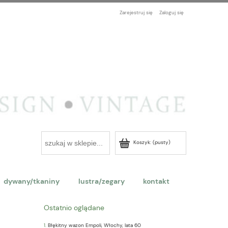
Zarejestruj się
Zaloguj się
Koszyk:
(pusty)
dywany/tkaniny
lustra/zegary
kontakt
Ostatnio oglądane
Błękitny wazon Empoli, Włochy, lata 60