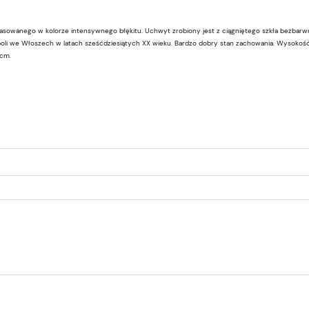
rasowanego w kolorze intensywnego błękitu. Uchwyt zrobiony jest z ciągniętego szkła bezbarw
oli we Włoszech w latach sześćdziesiątych XX wieku. Bardzo dobry stan zachowania. Wysokość
 cm.