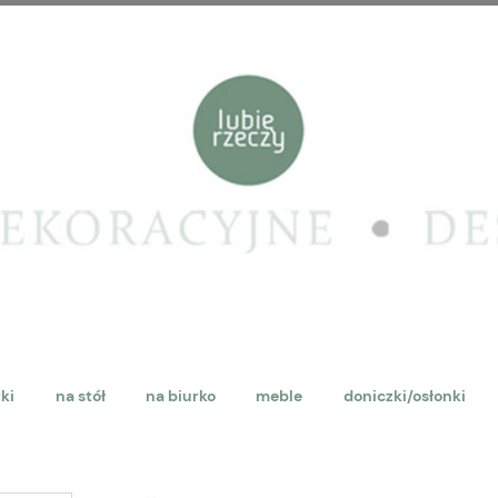
rki
na stół
na biurko
meble
doniczki/osłonki