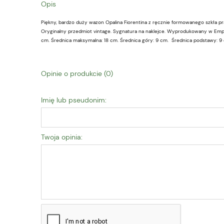
Opis
Piękny, bardzo duży wazon Opalina Fiorentina z ręcznie formowanego szkła p
Oryginalny przedmiot vintage. Sygnatura na naklejce. Wyprodukowany w Emp
cm. Średnica maksymalna: 18 cm. Średnica góry: 9 cm. Średnica podstawy: 9
Opinie o produkcie (0)
Imię lub pseudonim:
Twoja opinia: