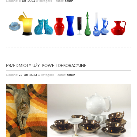
Dodano:
11-08-2024
w kategorii:
-
autor:
admin
PRZEDMIOTY UŻYTKOWE I DEKORACYJNE
Dodano:
22-08-2023
w kategorii:
-
autor:
admin