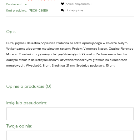
poleć znajomemu
Producent:
-
dodaj opinię
Kod produktu:
7BC6-539E9
Opis
Duża, piękna i delikatna popielnica zrobiona ze szkła opalizującego w kolorze białym.
Wykończona złoconym metalowym rantem. Projekt Vincenzo Nason. Opaline Florence
Murano. Przedmiot oryginalny z lat pięćdziesiątych XX wieku. Zachowana w bardzo
dobrym stanie z delikatnymi śladami używania widocznymi głównie na elementach
metalowych. Wysokość: 8 cm. Średnica: 21 cm. Średnica podstawy: 15 cm.
Opinie o produkcie (0)
Imię lub pseudonim:
Twoja opinia: