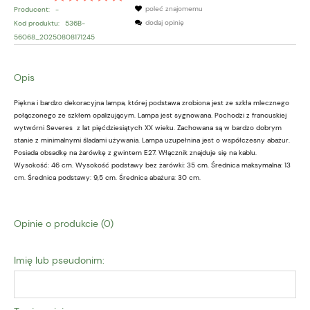
poleć znajomemu
Producent:
-
dodaj opinię
Kod produktu:
536B-
56068_20250808171245
Opis
Piękna i bardzo dekoracyjna lampa, której podstawa zrobiona jest ze szkła mlecznego
połączonego ze szkłem opalizującym. Lampa jest sygnowana. Pochodzi z francuskiej
wytwórni Severes z lat pięćdziesiątych XX wieku. Zachowana są w bardzo dobrym
stanie z minimalnymi śladami używania. Lampa uzupełnina jest o współczesny abażur.
Posiada obsadkę na żarówkę z gwintem E27. Włącznik znajduje się na kablu.
Wysokość: 46 cm. Wysokość podstawy bez żarówki: 35 cm. Średnica maksymalna: 13
cm. Średnica podstawy: 9,5 cm. Średnica abażura: 30 cm.
Opinie o produkcie (0)
Imię lub pseudonim: