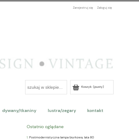
Zarejestruj się
Zaloguj się
Koszyk:
(pusty)
dywany/tkaniny
lustra/zegary
kontakt
Ostatnio oglądane
Postmodernistyczna lampa biurkowa, lata 80