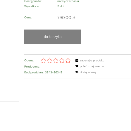
Dostępność:
na wyczerpaniu
Wysyłka w:
5 dni
790,00 zł
Cena:
do koszyka
Ocena:
zapytaj o produkt
poleć znajomemu
Producent:
-
dodaj opinię
Kod produktu:
3E43-3634B