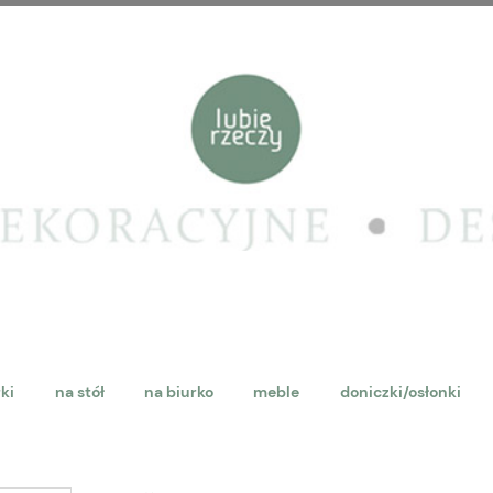
rki
na stół
na biurko
meble
doniczki/osłonki