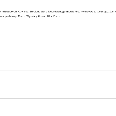
iemdziesiątych XX wieku. Zrobiona jest z lakierowanego metalu oraz tworzywa sztucznego. Zach
ica podstawy: 18 cm. Wymiary klosza: 20 x 10 cm.