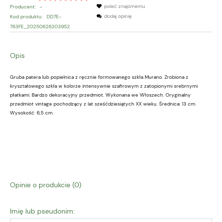
poleć znajomemu
Producent:
-
dodaj opinię
Kod produktu:
DD7E-
763FE_20250626203952
Opis
Gruba patera lub popielnica z ręcznie formowanego szkła Murano. Zrobiona z
kryształowego szkła w kolorze intensywnie szafirowym z zatopionymi srebrnymi
płatkami. Bardzo dekoracyjny przedmiot. Wykonana we Włoszech. Oryginalny
przedmiot vintage pochodzący z lat sześćdziesiątych XX wieku. Średnica: 13 cm.
Wysokość: 6,5 cm.
Opinie o produkcie (0)
Imię lub pseudonim: