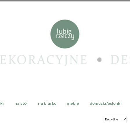
rki
na stół
na biurko
meble
doniczki/osłonki