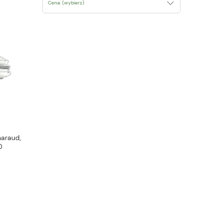
Cena: (wybierz)
haraud,
0