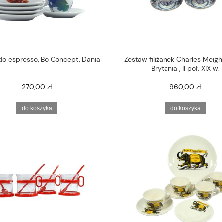
do espresso, Bo Concept, Dania
Zestaw filiżanek Charles Meigh
Brytania , II poł. XIX w.
270,00 zł
960,00 zł
do koszyka
do koszyka