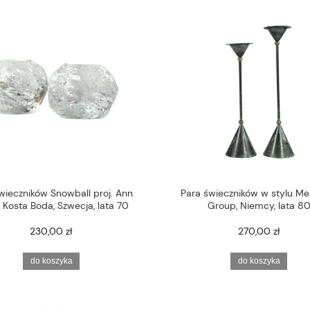
wieczników Snowball proj. Ann
Para świeczników w stylu M
, Kosta Boda, Szwecja, lata 70
Group, Niemcy, lata 8
230,00 zł
270,00 zł
do koszyka
do koszyka