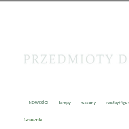
NOWOŚCI
lampy
wazony
rzeźby/figu
świeczniki