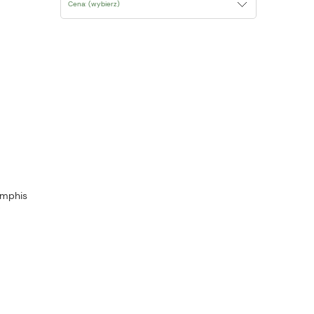
Cena: (wybierz)
emphis
0