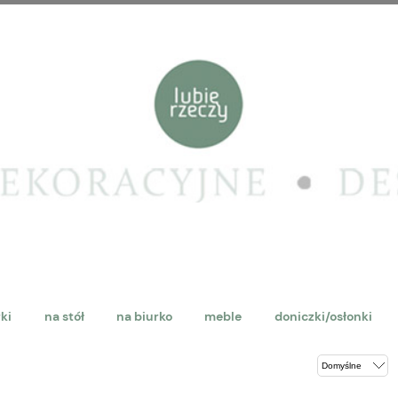
rki
na stół
na biurko
meble
doniczki/osłonki