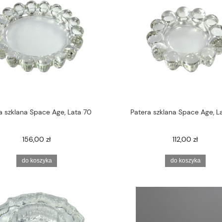
a szklana Space Age, Lata 70
Patera szklana Space Age, L
156,00 zł
112,00 zł
do koszyka
do koszyka